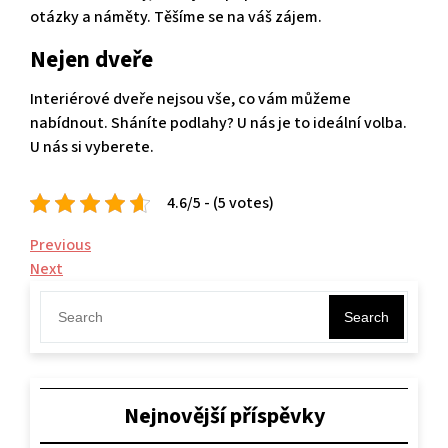
otázky a náměty. Těšíme se na váš zájem.
Nejen dveře
Interiérové dveře nejsou vše, co vám můžeme
nabídnout. Sháníte podlahy? U nás je to ideální volba.
U nás si vyberete.
4.6/5 - (5 votes)
Navigace
Previous
Previous
Post
Next
Next
pro
Post
příspěvek
Search
Nejnovější příspěvky