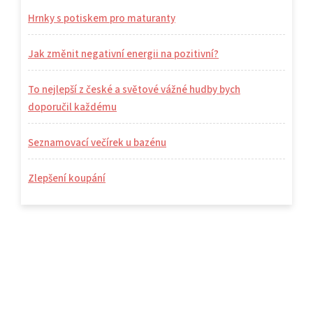
Hrnky s potiskem pro maturanty
Jak změnit negativní energii na pozitivní?
To nejlepší z české a světové vážné hudby bych
doporučil každému
Seznamovací večírek u bazénu
Zlepšení koupání