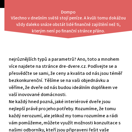
Skip
to
Dompo
content
Všechno v dnešním světě stojí peníze. A kvůli tomu dokážou
Menu
vždy daleko snáze obstát lidé finančně zajištění než ti,
Nejrůznější typy a parametry
kterým není po finanční stránce přáno.
nejrůznějších typů a parametrů? Ano, toto a mnohem
více najdete na stránce dre-dvere.cz. Podívejte se a
přesvědčte se sami, že ceny a kvalita od nás jsou téměř
bezkonkurenční. Těšíme se na vaši objednávku a
věříme, že dveře od nás budou ideálním doplňkem ve
vaší inovované domácnosti.
Ne každý hned pozná, jaké
interiérové dveře
jsou
nejlepší právě pro jeho potřeby. Rozumíme, že tomu
každý nerozumí, ale jelikož my tomu rozumíme a rádi
vám pomůžeme, můžete využít možnosti konzultace s
našimi odborníky, kteří jsou připraveni řešit vaše