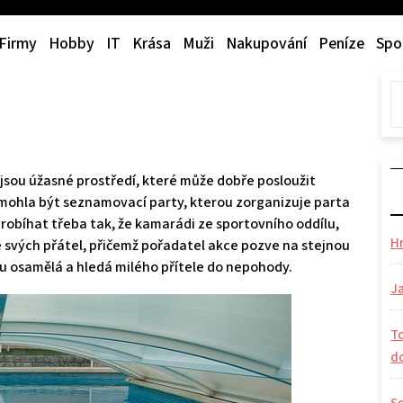
Firmy
Hobby
IT
Krása
Muži
Nakupování
Peníze
Spo
jsou úžasné prostředí, které může dobře posloužit
y mohla být seznamovací party, kterou zorganizuje parta
probíhat třeba tak, že kamarádi ze sportovního oddílu,
H
ze svých přátel, přičemž pořadatel akce pozve na stejnou
 dobu osamělá a hledá milého přítele do nepohody.
Ja
To
d