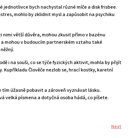
 jednotlivce bych nachystal různé míče a disk frisbee.
stres, mohlo by zklidnit mysl a zapůsobit na psychiku
i nimi větší důvěra, mohou zkusit přímo v bazénu
né a mohou v budoucím partnerském vztahu také
 něžný.
ě i na souši, co se týče fyzických aktivit, mohla by přijít
 Kupříkladu Člověče nezlob se, hrací kostky, karetní
 se tím úžasně pobavit a zároveň vyznávat lásku.
vá velká písmena a dotyčná osoba hádá, co píšete.
Next
Next
Post