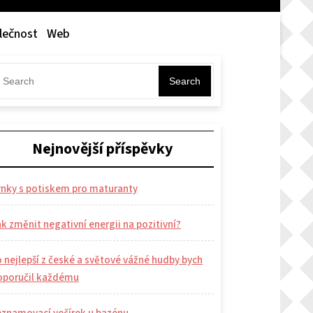
lečnost
Web
Search
Nejnovější příspěvky
rnky s potiskem pro maturanty
k změnit negativní energii na pozitivní?
 nejlepší z české a světové vážné hudby bych
oporučil každému