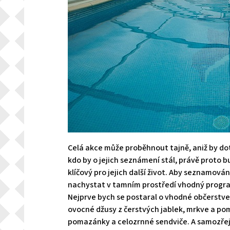
Celá akce může proběhnout tajně, aniž by dot
kdo by o jejich seznámení stál, právě proto 
klíčový pro jejich další život.
Aby seznamování 
nachystat v tamním prostředí vhodný program
Nejprve bych se postaral o vhodné občerstven
ovocné džusy z čerstvých jablek, mrkve a p
pomazánky a celozrnné sendviče. A samozřej