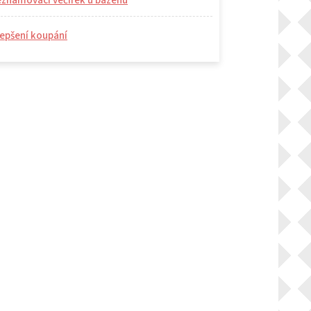
eznamovací večírek u bazénu
epšení koupání