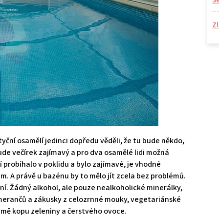
S
Zl
yční osamělí jedinci dopředu věděli, že tu bude někdo,
bude večírek zajímavý a pro dva osamělé lidi možná
probíhalo v poklidu a bylo zajímavé, je vhodné
. A právě u bazénu by to mělo jít zcela bez problémů.
í. Žádný alkohol, ale pouze nealkoholické minerálky,
omerančů a zákusky z celozrnné mouky, vegetariánské
mě kopu zeleniny a čerstvého ovoce.