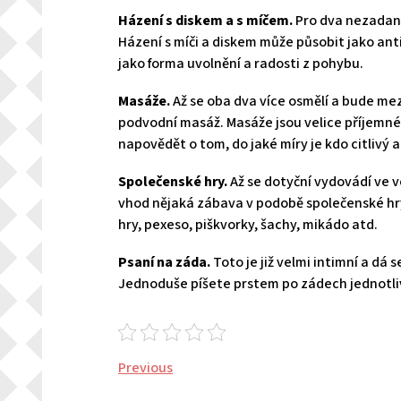
Házení s diskem a s míčem.
Pro dva nezadané
Házení s míči a diskem může působit jako anti
jako forma uvolnění a radosti z pohybu.
Masáže.
Až se oba dva více osmělí a bude mez
podvodní masáž. Masáže jsou velice příjem
napovědět o tom, do jaké míry je kdo citlivý a
Společenské hry.
Až se dotyční vydovádí ve vod
vhod nějaká zábava v podobě společenské hry.
hry, pexeso, piškvorky, šachy, mikádo atd.
Psaní na záda.
Toto je již velmi intimní a dá
Jednoduše píšete prstem po zádech jednotli
Navigace
Previous
Previous
Post