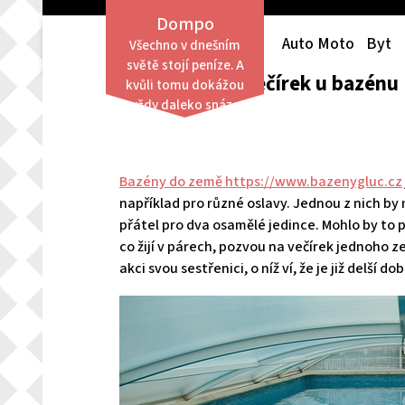
Skip
Dompo
to
Auto Moto
Byt
Všechno v dnešním
content
světě stojí peníze. A
Seznamovací večírek u bazénu
kvůli tomu dokážou
vždy daleko snáze
obstát lidé finančně
zajištění než ti,
kterým není po
Bazény do země https://www.bazenygluc.cz
finanční stránce
například pro různé oslavy. Jednou z nich b
přáno.
přátel pro dva osamělé jedince. Mohlo by to 
co žijí v párech, pozvou na večírek jednoho 
akci svou sestřenici, o níž ví, že je již delší