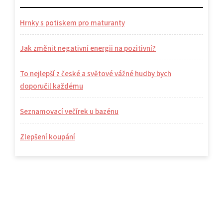
Hrnky s potiskem pro maturanty
Jak změnit negativní energii na pozitivní?
To nejlepší z české a světové vážné hudby bych
doporučil každému
Seznamovací večírek u bazénu
Zlepšení koupání