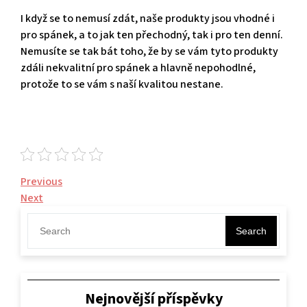
I když se to nemusí zdát, naše produkty jsou vhodné i
pro spánek, a to jak ten přechodný, tak i pro ten denní.
Nemusíte se tak bát toho, že by se vám tyto produkty
zdáli nekvalitní pro spánek a hlavně nepohodlné,
protože to se vám s naší kvalitou nestane.
Navigace
Previous
Previous
Post
Next
Next
pro
Post
příspěvek
Search
Nejnovější příspěvky