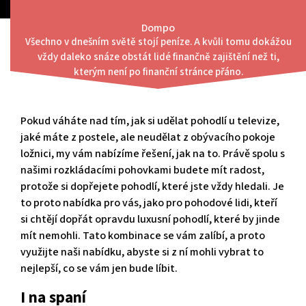
Skip
to
Dompo
content
Všechno v dnešním světě stojí peníze. A kvůli tomu dokážou
Menu
vždy daleko snáze obstát lidé finančně zajištění než ti,
Chcete dokonalou kombinaci?
kterým není po finanční stránce přáno.
Pokud váháte nad tím, jak si udělat pohodlí u televize,
jaké máte z postele, ale neudělat z obývacího pokoje
ložnici, my vám nabízíme řešení, jak na to. Právě spolu s
našimi
rozkládacími pohovkami
budete mít radost,
protože si dopřejete pohodlí, které jste vždy hledali. Je
to proto nabídka pro vás, jako pro pohodové lidi, kteří
si chtějí dopřát opravdu luxusní pohodlí, které by jinde
mít nemohli. Tato kombinace se vám zalíbí, a proto
využijte naši nabídku, abyste si z ní mohli vybrat to
nejlepší, co se vám jen bude líbit.
I na spaní