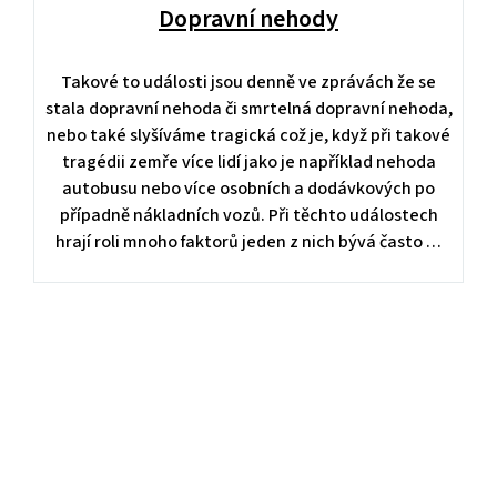
Dopravní nehody
Takové to události jsou denně ve zprávách že se
stala dopravní nehoda či smrtelná dopravní nehoda,
nebo také slyšíváme tragická což je, když při takové
tragédii zemře více lidí jako je například nehoda
autobusu nebo více osobních a dodávkových po
případně nákladních vozů. Při těchto událostech
hrají roli mnoho faktorů jeden z nich bývá často …
Air Conditioning Services WordPress Theme