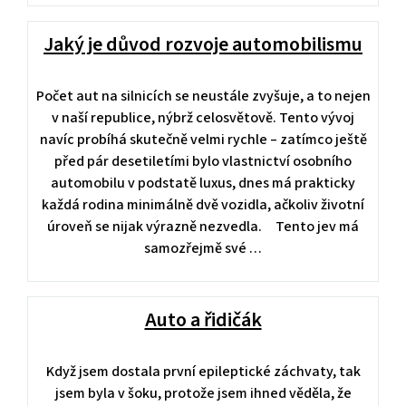
Jaký je důvod rozvoje automobilismu
Počet aut na silnicích se neustále zvyšuje, a to nejen
v naší republice, nýbrž celosvětově. Tento vývoj
navíc probíhá skutečně velmi rychle – zatímco ještě
před pár desetiletími bylo vlastnictví osobního
automobilu v podstatě luxus, dnes má prakticky
každá rodina minimálně dvě vozidla, ačkoliv životní
úroveň se nijak výrazně nezvedla. Tento jev má
samozřejmě své …
Auto a řidičák
Když jsem dostala první epileptické záchvaty, tak
jsem byla v šoku, protože jsem ihned věděla, že