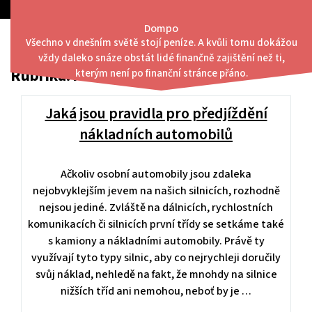
Skip
to
Dompo
content
Všechno v dnešním světě stojí peníze. A kvůli tomu dokážou
Menu
vždy daleko snáze obstát lidé finančně zajištění než ti,
Rubrika:
Auto moto
kterým není po finanční stránce přáno.
Jaká jsou pravidla pro předjíždění
nákladních automobilů
Ačkoliv osobní automobily jsou zdaleka
nejobvyklejším jevem na našich silnicích, rozhodně
nejsou jediné. Zvláště na dálnicích, rychlostních
komunikacích či silnicích první třídy se setkáme také
s kamiony a nákladními automobily. Právě ty
využívají tyto typy silnic, aby co nejrychleji doručily
svůj náklad, nehledě na fakt, že mnohdy na silnice
nižších tříd ani nemohou, neboť by je …