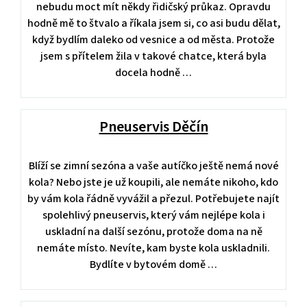
nebudu moct mít někdy řidičský průkaz. Opravdu
hodně mě to štvalo a říkala jsem si, co asi budu dělat,
když bydlím daleko od vesnice a od města. Protože
jsem s přítelem žila v takové chatce, která byla
docela hodně …
Pneuservis Děčín
Blíží se zimní sezóna a vaše autíčko ještě nemá nové
kola? Nebo jste je už koupili, ale nemáte nikoho, kdo
by vám kola řádně vyvážil a přezul. Potřebujete najít
spolehlivý pneuservis, který vám nejlépe kola i
uskladní na další sezónu, protože doma na ně
nemáte místo. Nevíte, kam byste kola uskladnili.
Bydlíte v bytovém domě …