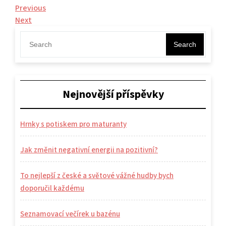
Navigace
Previous
Previous
Post
Next
Next
pro
Post
příspěvek
Search
Nejnovější příspěvky
Hrnky s potiskem pro maturanty
Jak změnit negativní energii na pozitivní?
To nejlepší z české a světové vážné hudby bych
doporučil každému
Seznamovací večírek u bazénu