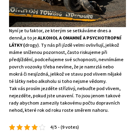
Nyní je tu faktor, ze kterým se setkáváme dnes a
denně,a to je
ALKOHOL A OMAMNÉ A PSYCHOTROPNÍ
LÁTKY (
drogy). Ty nás při jízdě velmi ovlivňují, jelikož
máme sníženou pozornost, často riskujeme při
předjíždění, podceňujeme své schopnosti, nevnímáme
povrch vozovky třeba nevíme, že je namrzlá nebo
mokrá či nesjízdná, jelikož ve stavu pod vlivem nějaké
té látky nebo alkoholu si toho nejsme vědomy.
Tak vás prosím jezděte střízlivý, nebuďte pod vlivem,
nejezděte, pokud jste unavení. To jsou jenom takové
rady abychom zamezily takovému počtu dopravních
nehod, které rok od roku roste směrem nahoru.
4/5 - (9 votes)