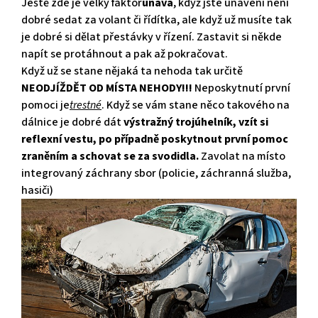
Ještě zde je velký faktor
únava
, když jste unavení není
dobré sedat za volant či řídítka, ale když už musíte tak
je dobré si dělat přestávky v řízení. Zastavit si někde
napít se protáhnout a pak až pokračovat.
Když už se stane nějaká ta nehoda tak určitě
NEODJÍŽDĚT OD MÍSTA NEHODY!!!
Neposkytnutí první
pomoci je
trestné
. Když se vám stane něco takového na
dálnice je dobré dát
výstražný trojúhelník, vzít si
reflexní vestu, po případně poskytnout první pomoc
zraněním a schovat se za svodidla.
Zavolat na místo
integrovaný záchrany sbor (policie, záchranná služba,
hasiči)