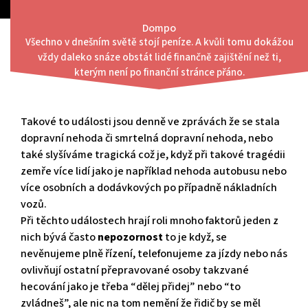
Skip
to
Dompo
content
Všechno v dnešním světě stojí peníze. A kvůli tomu dokážou
Menu
vždy daleko snáze obstát lidé finančně zajištění než ti,
Dopravní nehody
kterým není po finanční stránce přáno.
Takové to události jsou denně ve zprávách že se stala
dopravní nehoda či smrtelná dopravní nehoda, nebo
také slyšíváme tragická což je, když při takové tragédii
zemře více lidí jako je například nehoda autobusu nebo
více osobních a dodávkových po případně nákladních
vozů.
Při těchto událostech hrají roli mnoho faktorů jeden z
nich bývá často
nepozornost
to je když, se
nevěnujeme plně řízení, telefonujeme za jízdy nebo nás
ovlivňují ostatní přepravované osoby takzvané
hecování jako je třeba “dělej přidej” nebo “to
zvládneš”, ale nic na tom nemění že řidič by se měl