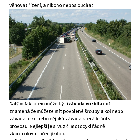
věnovat řízení, a nikoho neposlouchat!
Dalším faktorem může být i
závada vozidla
což
znamená že můžete mít povolené šrouby u kol nebo
závada brzd nebo nějaká závada která brání v
provozu. Nejlepší je si vůz či motocykl řádně
zkontrolovat před jízdou.