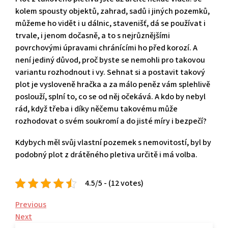
kolem spousty objektů, zahrad, sadů i jiných pozemků,
můžeme ho vidět i u dálnic, stavenišť, dá se používat i
trvale, i jenom dočasně, a to s nejrůznějšími
povrchovými úpravami chránícími ho před korozí. A
není jediný důvod, proč byste se nemohli pro takovou
variantu rozhodnout i vy. Sehnat si a postavit takový
plot je vysloveně hračka a za málo peněz vám splehlivě
poslouží, splní to, co se od něj očekává. A kdo by nebyl
rád, když třeba i díky něčemu takovému může
rozhodovat o svém soukromí a do jisté míry i bezpečí?
Kdybych měl svůj vlastní pozemek s nemovitostí, byl by
podobný plot z drátěného pletiva určitě i má volba.
4.5/5 - (12 votes)
Navigace
Previous
Previous
Post
Next
Next
pro