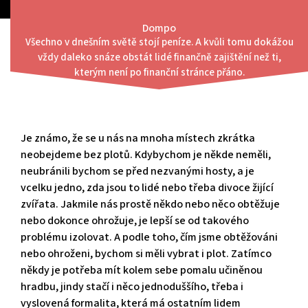
Skip
to
Dompo
content
Všechno v dnešním světě stojí peníze. A kvůli tomu dokážou
Menu
vždy daleko snáze obstát lidé finančně zajištění než ti,
A čím se oplotíte vy?
kterým není po finanční stránce přáno.
Je známo, že se u nás na mnoha místech zkrátka
neobejdeme bez plotů. Kdybychom je někde neměli,
neubránili bychom se před nezvanými hosty, a je
vcelku jedno, zda jsou to lidé nebo třeba divoce žijící
zvířata. Jakmile nás prostě někdo nebo něco obtěžuje
nebo dokonce ohrožuje, je lepší se od takového
problému izolovat. A podle toho, čím jsme obtěžováni
nebo ohroženi, bychom si měli vybrat i plot. Zatímco
někdy je potřeba mít kolem sebe pomalu učiněnou
hradbu, jindy stačí i něco jednoduššího, třeba i
vyslovená formalita, která má ostatním lidem