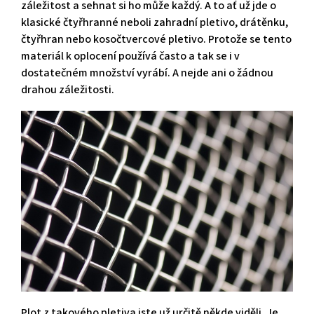
záležitost a sehnat si ho může každý. A to ať už jde o
klasické čtyřhranné neboli zahradní pletivo, drátěnku,
čtyřhran nebo kosočtvercové pletivo. Protože se tento
materiál k oplocení používá často a tak se i v
dostatečném množství vyrábí. A nejde ani o žádnou
drahou záležitosti.
Plot z takového pletiva jste už určitě někde viděli. Je