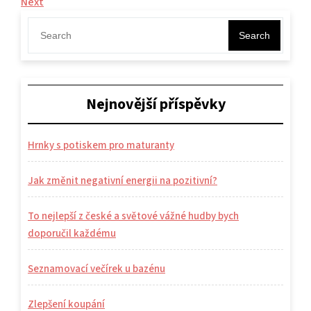
Post
Next
Next
pro
Post
příspěvek
Search
Nejnovější příspěvky
Hrnky s potiskem pro maturanty
Jak změnit negativní energii na pozitivní?
To nejlepší z české a světové vážné hudby bych
doporučil každému
Seznamovací večírek u bazénu
Zlepšení koupání