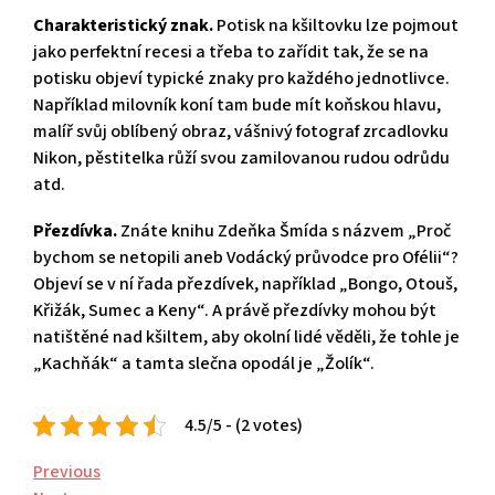
Charakteristický znak.
Potisk na kšiltovku lze pojmout
jako perfektní recesi a třeba to zařídit tak, že se na
potisku objeví typické znaky pro každého jednotlivce.
Například milovník koní tam bude mít koňskou hlavu,
malíř svůj oblíbený obraz, vášnivý fotograf zrcadlovku
Nikon, pěstitelka růží svou zamilovanou rudou odrůdu
atd.
Přezdívka.
Znáte knihu Zdeňka Šmída s názvem „Proč
bychom se netopili aneb Vodácký průvodce pro Ofélii“?
Objeví se v ní řada přezdívek, například „Bongo, Otouš,
Křižák, Sumec a Keny“. A právě přezdívky mohou být
natištěné nad kšiltem, aby okolní lidé věděli, že tohle je
„Kachňák“ a tamta slečna opodál je „Žolík“.
4.5/5 - (2 votes)
Navigace
Previous
Previous