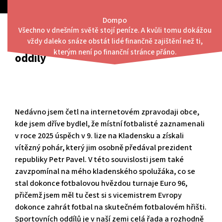
Skip
to
Dompo
content
Všechno v dnešním světě stojí peníze. A kvůli tomu dokážou
Menu
vždy daleko snáze obstát lidé finančně zajištění než ti,
Čepice s potiskem pro sportovní
kterým není po finanční stránce přáno.
oddíly
Nedávno jsem četl na internetovém zpravodaji obce,
kde jsem dříve bydlel, že místní fotbalisté zaznamenali
v roce 2025 úspěch v 9. lize na Kladensku a získali
vítězný pohár, který jim osobně předával prezident
republiky Petr Pavel. V této souvislosti jsem také
zavzpomínal na mého kladenského spolužáka, co se
stal dokonce fotbalovou hvězdou turnaje Euro 96,
přičemž jsem měl tu čest si s vicemistrem Evropy
dokonce zahrát fotbal na skutečném fotbalovém hřišti.
Sportovních oddílů je v naší zemi celá řada a rozhodně