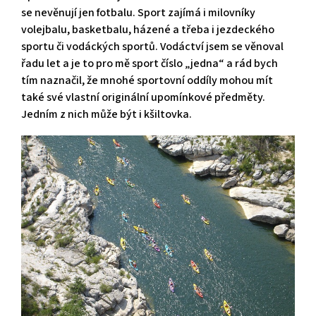
se nevěnují jen fotbalu. Sport zajímá i milovníky
volejbalu, basketbalu, házené a třeba i jezdeckého
sportu či vodáckých sportů. Vodáctví jsem se věnoval
řadu let a je to pro mě sport číslo „jedna“ a rád bych
tím naznačil, že mnohé sportovní oddíly mohou mít
také své vlastní originální upomínkové předměty.
Jedním z nich může být i kšiltovka.