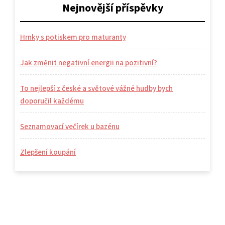
Nejnovější příspěvky
Hrnky s potiskem pro maturanty
Jak změnit negativní energii na pozitivní?
To nejlepší z české a světové vážné hudby bych
doporučil každému
Seznamovací večírek u bazénu
Zlepšení koupání