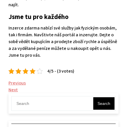
najít.
Jsme tu pro každého
Inzerce zdarma
nabízí své služby jak fyzickým osobám,
tak i firmám. Navštivte náš portál a inzerujte. Dejte o
sobě vědět kupujícím a prodejte zboží rychle a úspěšně
a za vydělané peníze můžete u nakoupit opět u nás.
Jsme tu pro vás.
4/5 - (3 votes)
Navigace
Previous
Previous
Post
Next
Next
pro
Post
příspěvek
Search