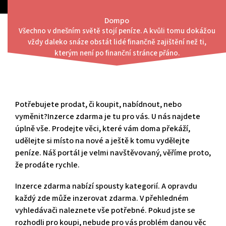
Skip
to
Dompo
content
Všechno v dnešním světě stojí peníze. A kvůli tomu dokážou
Menu
vždy daleko snáze obstát lidé finančně zajištění než ti,
Kupte si levnější snowboard
kterým není po finanční stránce přáno.
Potřebujete prodat, či koupit, nabídnout, nebo
vyměnit?Inzerce zdarma je tu pro vás. U nás najdete
úplně vše. Prodejte věci, které vám doma překáží,
udělejte si místo na nové a ještě k tomu vydělejte
peníze. Náš portál je velmi navštěvovaný, věříme proto,
že prodáte rychle.
Inzerce zdarma nabízí spousty kategorií. A opravdu
každý zde může inzerovat zdarma. V přehledném
vyhledávači naleznete vše potřebné. Pokud jste se
rozhodli pro koupi, nebude pro vás problém danou věc