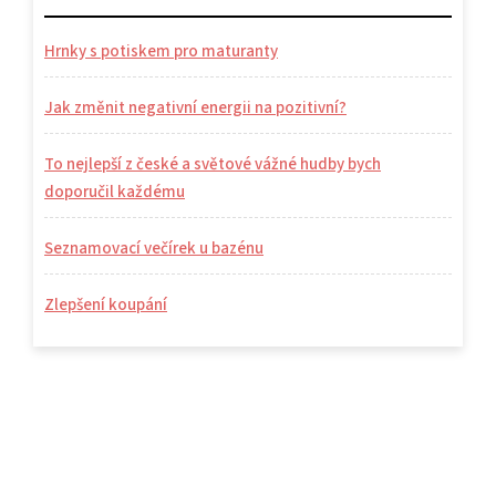
Hrnky s potiskem pro maturanty
Jak změnit negativní energii na pozitivní?
To nejlepší z české a světové vážné hudby bych
doporučil každému
Seznamovací večírek u bazénu
Zlepšení koupání