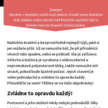
Skip
to
Dompo
content
Všechno v dnešním světě stojí peníze. A kvůli tomu dokážou
Menu
vždy daleko snáze obstát lidé finančně zajištění než ti,
Naprostá jedinečnost!
kterým není po finanční stránce přáno.
Nabízíme kvalitní a bezprostředně nejlepší týpí, jaké si
jen můžete přát. Už se nemusíte bát, že při přírodních
vlivech Vám spadne, nebo se poškodí. Vše je zařízeno.
Střecha a bočnice je vyrobena z otěruvzdorné a
nepromokavé polyesterové látky, takže nemusíte mít
strach, pokud bude špatné počasí. Jejich stavení je
velmi jednoduché a zvládne to opravdu každý.
Přesvědčte se sami! Těšíme se na Vaše objednávky!
Zvládne to opravdu každý!
Postavení a jeho složení nikdy nebylo jednodušší. Díky