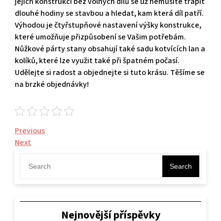
jejich konstrukci bez volných dílů se už nemusíte trápit
dlouhé hodiny se stavbou a hledat, kam která díl patří.
Výhodou je čtyřstupňové nastavení výšky konstrukce,
které umožňuje přizpůsobení se Vašim potřebám.
Nůžkové
párty stany
obsahují také sadu kotvících lan a
kolíků, které lze využit také při špatném počasí.
Udělejte si radost a objednejte si tuto krásu. Těšíme se
na brzké objednávky!
Navigace
Previous
Previous
Post
Next
Next
pro
Post
příspěvek
Search
Nejnovější příspěvky