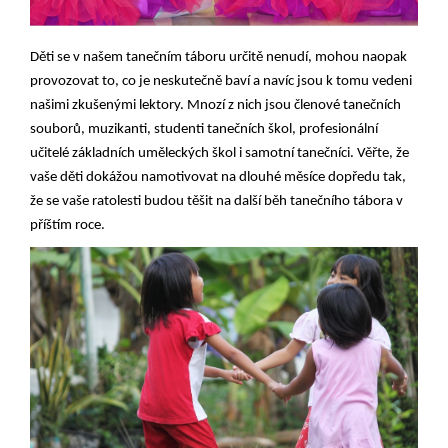
Děti se v našem tanečním táboru určitě nenudí, mohou naopak
provozovat to, co je neskutečně baví a navíc jsou k tomu vedeni
našimi zkušenými lektory. Mnozí z nich jsou členové tanečních
souborů, muzikanti, studenti tanečních škol, profesionální
učitelé základních uměleckých škol i samotní tanečníci. Věřte, že
vaše děti dokážou namotivovat na dlouhé měsíce dopředu tak,
že se vaše ratolesti budou těšit na další běh tanečního tábora v
příštím roce.