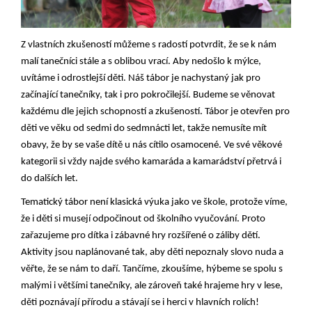
Z vlastních zkušeností můžeme s radostí potvrdit, že se k nám
malí tanečníci stále a s oblibou vrací. Aby nedošlo k mýlce,
uvítáme i odrostlejší děti. Náš tábor je nachystaný jak pro
začínající tanečníky, tak i pro pokročilejší. Budeme se věnovat
každému dle jejich schopností a zkušeností. Tábor je otevřen pro
děti ve věku od sedmi do sedmnácti let, takže nemusíte mít
obavy, že by se vaše dítě u nás cítilo osamocené. Ve své věkové
kategorii si vždy najde svého kamaráda a kamarádství přetrvá i
do dalších let.
Tematický tábor není klasická výuka jako ve škole, protože víme,
že i děti si musejí odpočinout od školního vyučování. Proto
zařazujeme pro dítka i zábavné hry rozšířené o záliby dětí.
Aktivity jsou naplánované tak, aby děti nepoznaly slovo nuda a
věřte, že se nám to daří. Tančíme, zkoušíme, hýbeme se spolu s
malými i většími tanečníky, ale zároveň také hrajeme hry v lese,
děti poznávají přírodu a stávají se i herci v hlavních rolích!