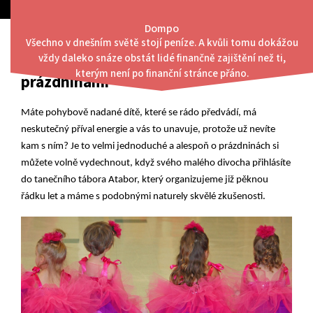
Skip
to
Dompo
content
Všechno v dnešním světě stojí peníze. A kvůli tomu dokážou
Menu
vždy daleko snáze obstát lidé finančně zajištění než ti,
Nechte vaše děti protančit
kterým není po finanční stránce přáno.
prázdninami
Máte pohybově nadané dítě, které se rádo předvádí, má
neskutečný příval energie a vás to unavuje, protože už nevíte
kam s ním? Je to velmi jednoduché a alespoň o prázdninách si
můžete volně vydechnout, když svého malého divocha přihlásíte
do tanečního tábora
Atabor
, který organizujeme již pěknou
řádku let a máme s podobnými naturely skvělé zkušenosti.