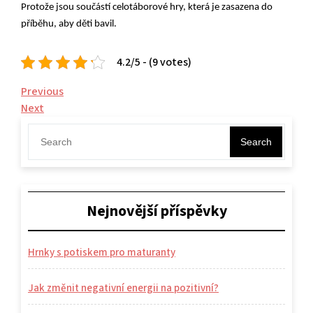
Protože jsou součástí celotáborové hry, která je zasazena do
příběhu, aby děti bavil.
4.2/5 - (9 votes)
Navigace
Previous
Previous
Post
Next
Next
pro
Post
příspěvek
Search
Nejnovější příspěvky
Hrnky s potiskem pro maturanty
Jak změnit negativní energii na pozitivní?