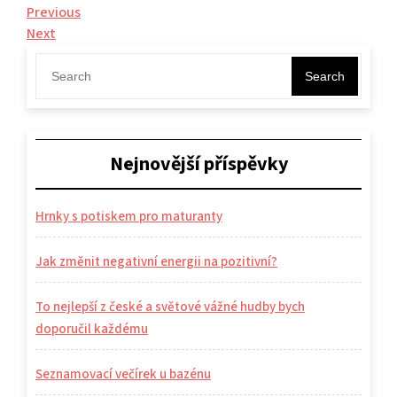
Navigace
Previous
Previous
Post
Next
Next
pro
Post
příspěvek
Search
Nejnovější příspěvky
Hrnky s potiskem pro maturanty
Jak změnit negativní energii na pozitivní?
To nejlepší z české a světové vážné hudby bych
doporučil každému
Seznamovací večírek u bazénu