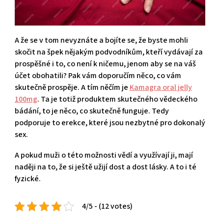
A že se v tom nevyznáte a bojíte se, že byste mohli
skočit na špek nějakým podvodníkům, kteří vydávají za
prospěšné i to, co není k ničemu, jenom aby se na váš
účet obohatili? Pak vám doporučím něco, co vám
skutečně prospěje. A tím něčím je
Kamagra oral jelly
100mg
. Ta je totiž produktem skutečného vědeckého
bádání, to je něco, co skutečně funguje. Tedy
podporuje to erekce, které jsou nezbytné pro dokonalý
sex.
A pokud muži o této možnosti vědí a využívají ji, mají
naději na to, že si ještě užijí dost a dost lásky. A to i té
fyzické.
4/5 - (12 votes)