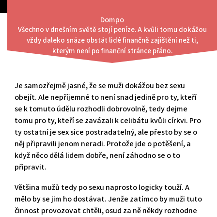
Skip
to
Dompo
content
Všechno v dnešním světě stojí peníze. A kvůli tomu dokážou
Menu
vždy daleko snáze obstát lidé finančně zajištění než ti,
Sex by mužům neměl chybět
kterým není po finanční stránce přáno.
Je samozřejmě jasné, že se muži dokážou bez sexu
obejít. Ale nepříjemné to není snad jedině pro ty, kteří
se k tomuto údělu rozhodli dobrovolně, tedy dejme
tomu pro ty, kteří se zavázali k celibátu kvůli církvi. Pro
ty ostatní je sex sice postradatelný, ale přesto by se o
něj připravili jenom neradi. Protože jde o potěšení, a
když něco dělá lidem dobře, není záhodno se o to
připravit.
Většina mužů tedy po sexu naprosto logicky touží. A
mělo by se jim ho dostávat. Jenže zatímco by muži tuto
činnost provozovat chtěli, osud za ně někdy rozhodne