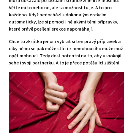
mužů dokázalo po sexuální stránce změnit k lepšímu?
Věřte mi to nebo ne, ale ta možnost tu je. A to pro
každého. Když nedochází k dokonalým erekcím
automaticky, lze si pomoci i nějakými těmi přípravky,
které právě posílení erekce napomáhají.
Chce to zkrátka jenom vybrat si ten pravý přípravek a
díky němu se pak může stát i z nemohoucího muže muž
opět mohoucí. Tedy dost potentní na to, aby uspokojil
sebe i svoji partnerku. A to je přece potěšující zjištění.