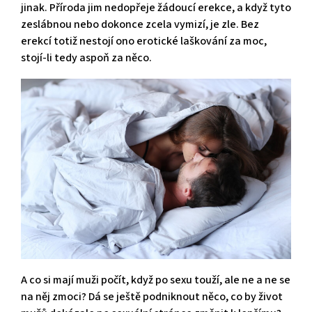
jinak. Příroda jim nedopřeje žádoucí erekce, a když tyto
zeslábnou nebo dokonce zcela vymizí, je zle. Bez
erekcí totiž nestojí ono erotické laškování za moc,
stojí-li tedy aspoň za něco.
A co si mají muži počít, když po sexu touží, ale ne a ne se
na něj zmoci? Dá se ještě podniknout něco, co by život