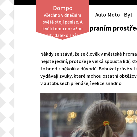
Skip
Dompo
to
Auto Moto
Byt
Všechno v dnešním
content
světě stojí peníze. A
Společnost v dopraním prostř
kvůli tomu dokážou
vždy daleko snáze
obstát lidé finančně
zajištění než ti,
Někdy se stává, že se člověk v městské hroma
kterým není po
nejste jediní, protože je velká spousta lidí,
finanční stránce
to hned z několika důvodů.
Bohužel právě v t
přáno.
vydávají zvuky, které mohou ostatní obtěžova
v autobusech přenášejí velice snadno.