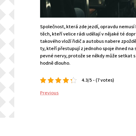
Společnost, která zde jezdí, opravdu nemusí 
těch, kteří velice rádi udělají v nějaké té d
takového vloží řidič a autobus nabere zpožd
ty, kteří přestupují z jednoho spoje ihned na 
pevné nervy, protože se někdy může setkat s
hodně dlouho.
4.3/5 - (7 votes)
Navigace
Previous
Previous
Post
pro
příspěvek