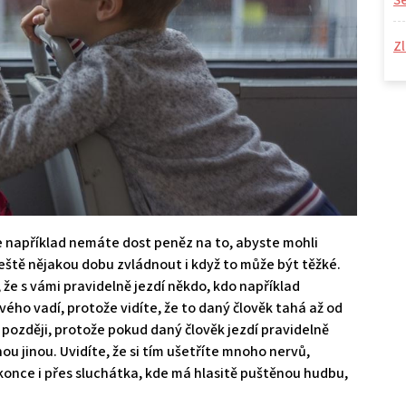
S
Zl
e například nemáte dost peněz na to, abyste mohli
ště nějakou dobu zvládnout i když to může být těžké.
, že s vámi pravidelně jezdí někdo, kdo například
ho vadí, protože vidíte, že to daný člověk tahá až od
o později, protože pokud daný člověk jezdí pravidelně
u jinou. Uvidíte, že si tím ušetříte mnoho nervů,
konce i přes sluchátka, kde má hlasitě puštěnou hudbu,