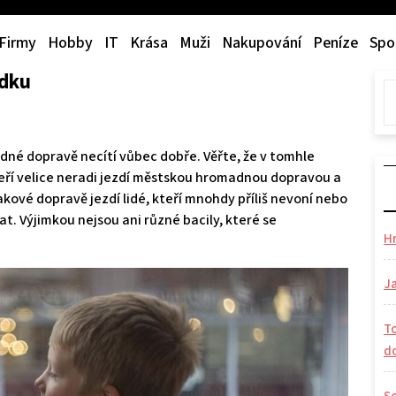
Firmy
Hobby
IT
Krása
Muži
Nakupování
Peníze
Spo
edku
dné dopravě necítí vůbec dobře. Věřte, že v tomhle
 kteří velice neradi jezdí městskou hromadnou dopravou a
akové dopravě jezdí lidé, kteří mnohdy příliš nevoní nebo
t. Výjimkou nejsou ani různé bacily, které se
H
Ja
To
d