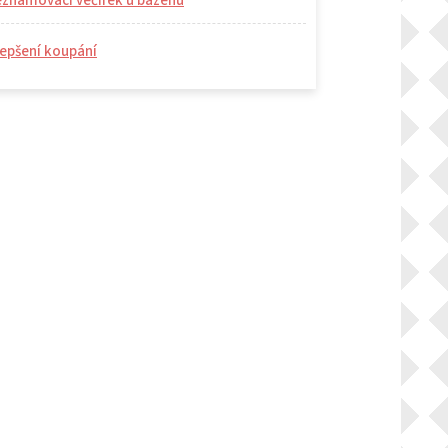
eznamovací večírek u bazénu
epšení koupání