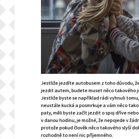
Jestliže jezdíte autobusem z toho důvodu, ž
jezdit autem, budete muset něco takového je
Jestliže byste se například rádi vyhnuli tomu
neustále kucká a posmrkuje a vám něco takové
paty, měli byste začít jezdit o spoj dříve neb
v danou hodinu, je možné, že nepojede v žádno
protože pokud člověk něco takového slyší do
rozhodně to není nic příjemného.