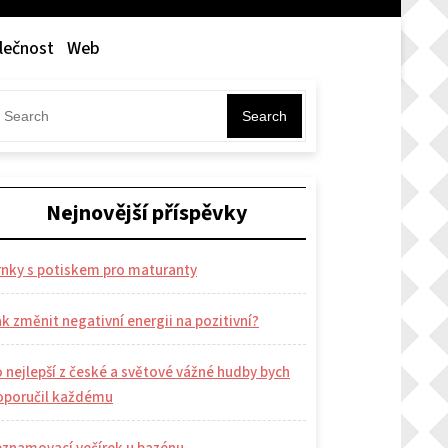
lečnost
Web
Search
Nejnovější příspěvky
rnky s potiskem pro maturanty
k změnit negativní energii na pozitivní?
 nejlepší z české a světové vážné hudby bych
oporučil každému