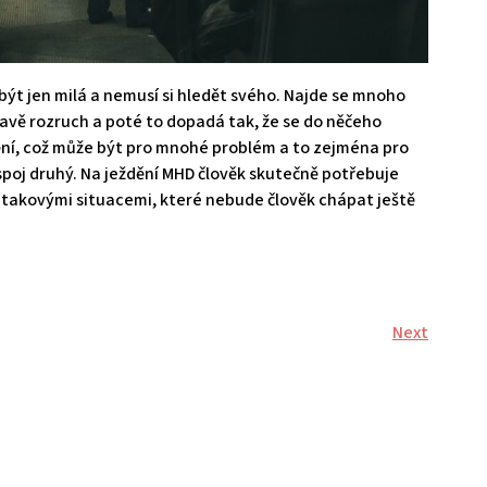
být jen milá a nemusí si hledět svého. Najde se mnoho
opravě rozruch a poté to dopadá tak, že se do něčeho
ění, což může být pro mnohé problém a to zejména pro
spoj druhý.
Na ježdění MHD člověk skutečně potřebuje
 takovými situacemi, které nebude člověk chápat ještě
Next
Next
Post