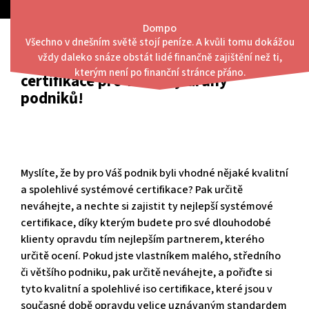
Skip
to
Dompo
content
Všechno v dnešním světě stojí peníze. A kvůli tomu dokážou
Menu
vždy daleko snáze obstát lidé finančně zajištění než ti,
Spolehlivé a kvalitní systémové
kterým není po finanční stránce přáno.
certifikace pro všechny druhy
podniků!
Myslíte, že by pro Váš podnik byli vhodné nějaké kvalitní
a spolehlivé systémové certifikace? Pak určitě
neváhejte, a nechte si zajistit ty nejlepší systémové
certifikace, díky kterým budete pro své dlouhodobé
klienty opravdu tím nejlepším partnerem, kterého
určitě ocení. Pokud jste vlastníkem malého, středního
či většího podniku, pak určitě neváhejte, a pořiďte si
tyto kvalitní a spolehlivé
iso certifikace
, které jsou v
současné době opravdu velice uznávaným standardem