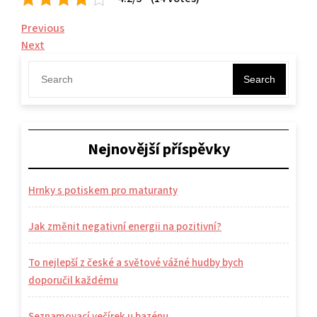
Navigace
Previous
Previous
Post
Next
Next
pro
Post
příspěvek
Search
Nejnovější příspěvky
Hrnky s potiskem pro maturanty
Jak změnit negativní energii na pozitivní?
To nejlepší z české a světové vážné hudby bych
doporučil každému
Seznamovací večírek u bazénu