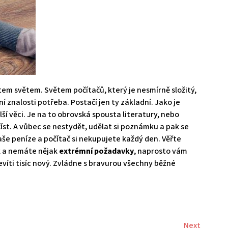
tem světem. Světem počítačů, který je nesmírně složitý,
 znalosti potřeba. Postačí jen ty základní. Jako je
ší věci. Je na to obrovská spousta literatury, nebo
 číst. A vůbec se nestydět, udělat si poznámku a pak se
aše peníze a počítač si nekupujete každý den. Věřte
k a nemáte nějak
extrémní požadavky
, naprosto vám
víti tisíc nový. Zvládne s bravurou všechny běžné
Next
Next