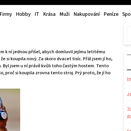
Firmy
Hobby
IT
Krása
Muži
Nakupování
Peníze
Spo
m k ní jednou přišel, abych domluvil jejímu letitému
že si koupila nový. Za skoro dvacet tisíc. Přál jsem jí ho,
ona. Byl jsem u ní právě kvůli toho častým hostem. Tento
 proč si koupila zrovna tento stroj. Prý proto, že jí ho
H
Ja
To
d