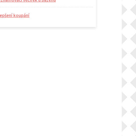
eznamovací večírek u bazénu
epšení koupání