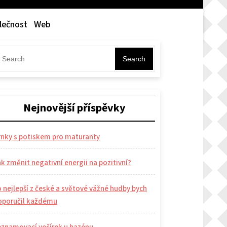
lečnost
Web
Search
Nejnovější příspěvky
rnky s potiskem pro maturanty
k změnit negativní energii na pozitivní?
 nejlepší z české a světové vážné hudby bych
oporučil každému