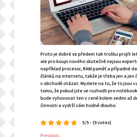
Proto je dobré se předem tak trošku projít le
ale pro koupi nového skutečně nejsou expertní
například procesor, RAM paměť a případné dal
článků na internetu, takže je třeba jen a jen
v obchodě otázat. Myslete na to, že to jsou v
tomu, že pokud jste se rozhodli pro noteboo
bude vyhovovat ten v ceně kolem sedmi až de
činnosti a vydrží vám hodně dlouho.
5/5 - (9 votes)
Navigace
Previous
Previous