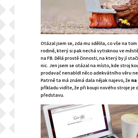
Otázal jsem se, zda mu sdělila, co vše na tom
rodině, který si pak nechá vytisknou ve měst
na FB. Dělá prostě činnosti, na který by jí stač
nic. Jen jsem se otázal na místo, kde stroj k
prodavač nenabídl něco adekvátního věru neví
Patrně ta má známá dala nějak najevo, že
na 
příkladu vidíte, že při koupi nového stroje j
představu.