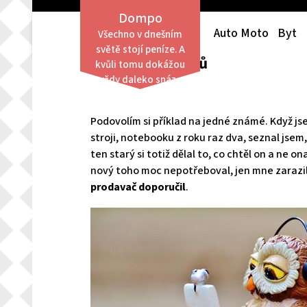
Skip
Dompo
to
Auto Moto
Byt
Všechno v dnešním
content
světě stojí peníze. A
Světem počítačů
kvůli tomu dokážou
vždy daleko snáze
obstát lidé finančně
zajištění než ti,
Podovolím si příklad na jedné známé. Když jse
kterým není po
stroji, notebooku z roku raz dva, seznal jsem, 
finanční stránce
ten starý si totiž dělal to, co chtěl on a ne 
přáno.
nový toho moc nepotřeboval, jen mne zarazilo,
prodavač doporučil
.