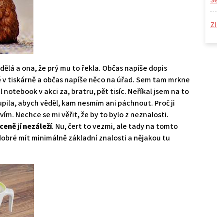
S
Zl
 dělá a ona, že prý mu to řekla. Občas napíše dopis
ě v tiskárně a občas napíše něco na úřad. Sem tam mrkne
il notebook v akci za, bratru, pět tisíc. Neříkal jsem na to
oupila, abych věděl, kam nesmím ani páchnout. Proč ji
m. Nechce se mi věřit, že by to bylo z neznalosti.
ceně jí nezáleží
. Nu, čert to vezmi, ale tady na tomto
e dobré mít minimálně základní znalosti a nějakou tu