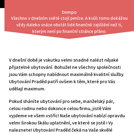
Skip
to
Dompo
content
Všechno v dnešním světě stojí peníze. A kvůli tomu dokážou
Menu
vždy daleko snáze obstát lidé finančně zajištění než ti,
Whirpool a hydromasážní vana
kterým není po finanční stránce přáno.
V dnešní době je vskutku velmi snadné nalézt nějaké
přijatelné ubytování. Bohužel ne všechny společnosti
jsou Vám schopny nabídnout maximálně kvalitní služby.
Ubytování Praděd patří ovšem k těm, které pro Vás
udělají maximum.
Pokud sháníte ubytování pro sebe, manželský pár,
celou rodinu nebo dokonce celou firmu, jistě Vám
vyjdeme ve všem vstříc! Naše ubytování nabízí opravdu
velmi širokou škálu uplatnění, ve které se jistě i Vy
naleznete!
Ubytování Praděd
čeká na Vaše skvělé