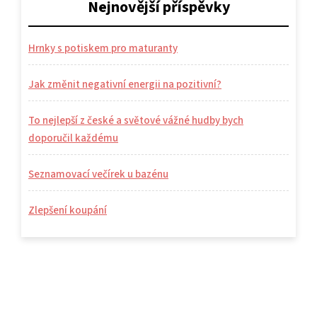
Nejnovější příspěvky
Hrnky s potiskem pro maturanty
Jak změnit negativní energii na pozitivní?
To nejlepší z české a světové vážné hudby bych
doporučil každému
Seznamovací večírek u bazénu
Zlepšení koupání