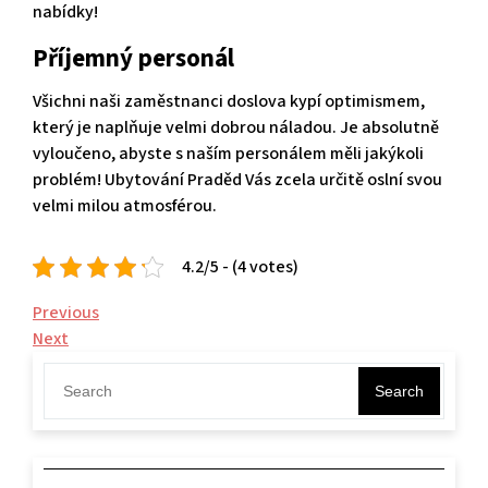
nabídky!
Příjemný personál
Všichni naši zaměstnanci doslova kypí optimismem,
který je naplňuje velmi dobrou náladou. Je absolutně
vyloučeno, abyste s naším personálem měli jakýkoli
problém! Ubytování Praděd Vás zcela určitě oslní svou
velmi milou atmosférou.
4.2/5 - (4 votes)
Navigace
Previous
Previous
Post
Next
Next
pro
Post
příspěvek
Search