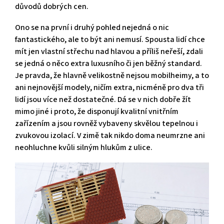
důvodů dobrých cen.
Ono se na první i druhý pohled nejedná o nic
fantastického, ale to být ani nemusí. Spousta lidí chce
mít jen vlastní střechu nad hlavou a příliš neřeší, zdali
se jedná o něco extra luxusního či jen běžný standard.
Je pravda, že hlavně velikostně nejsou mobilheimy, a to
ani nejnovější modely, ničím extra, nicméně pro dva tři
lidí jsou více než dostatečné. Dá se v nich dobře žít
mimo jiné i proto, že disponují kvalitní vnitřním
zařízením a jsou rovněž vybaveny skvělou tepelnou i
zvukovou izolací. V zimě tak nikdo doma neumrzne ani
neohluchne kvůli silným hlukům z ulice.