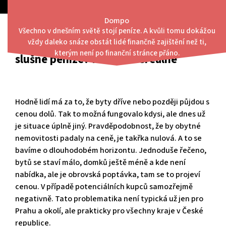
Skip
to
Dompo
content
Všechno v dnešním světě stojí peníze. A kvůli tomu dokážou
Menu
vždy daleko snáze obstát lidé finančně zajištění než ti,
Chcete bydlet na slušné úrovni za
kterým není po finanční stránce přáno.
slušné peníze? Není to nereálné
Hodně lidí má za to, že byty dříve nebo později půjdou s
cenou dolů. Tak to možná fungovalo kdysi, ale dnes už
je situace úplně jiný. Pravděpodobnost, že by obytné
nemovitosti padaly na ceně, je takřka nulová. A to se
bavíme o dlouhodobém horizontu. Jednoduše řečeno,
bytů se staví málo, domků ještě méně a kde není
nabídka, ale je obrovská poptávka, tam se to projeví
cenou. V případě potenciálních kupců samozřejmě
negativně. Tato problematika není typická už jen pro
Prahu a okolí, ale prakticky pro všechny kraje v České
republice.