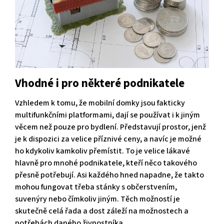
Vhodné i pro některé podnikatele
Vzhledem k tomu, že mobilní domky jsou fakticky
multifunkčními platformami, dají se používat i k jiným
věcem než pouze pro bydlení. Představují prostor, jenž
je k dispozici za velice příznivé ceny, a navíc je možné
ho kdykoliv kamkoliv přemístit. To je velice lákavé
hlavně pro mnohé podnikatele, kteří něco takového
přesně potřebují. Asi každého hned napadne, že takto
mohou fungovat třeba stánky s občerstvením,
suvenýry nebo čímkoliv jiným. Těch možností je
skutečně celá řada a dost záleží na možnostech a
potřebách daného živnostníka.