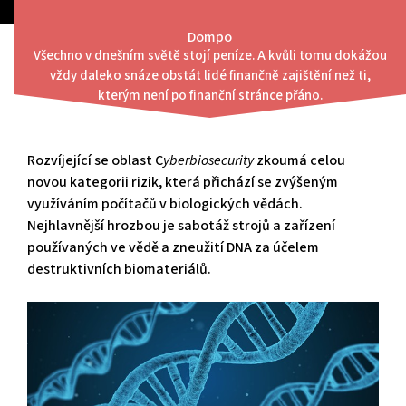
Skip
to
Dompo
content
Všechno v dnešním světě stojí peníze. A kvůli tomu dokážou
Menu
vždy daleko snáze obstát lidé finančně zajištění než ti,
Digitalizace DNA
kterým není po finanční stránce přáno.
Rozvíjející se oblast C
yberbiosecurity
zkoumá celou
novou kategorii rizik, která přichází se zvýšeným
využíváním počítačů v biologických vědách.
Nejhlavnější hrozbou je sabotáž strojů a zařízení
používaných ve vědě a zneužití DNA za účelem
destruktivních biomateriálů.