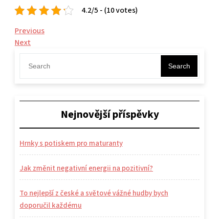
4.2/5 - (10 votes)
Navigace
Previous
Previous
Post
Next
Next
pro
Post
příspěvek
Search
Nejnovější příspěvky
Hrnky s potiskem pro maturanty
Jak změnit negativní energii na pozitivní?
To nejlepší z české a světové vážné hudby bych
doporučil každému