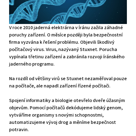
V roce 2010 jaderná elektrárna v Íránu zažila záhadné
poruchy zařízení. O měsíce později byla bezpečnostní
firma vyzvána k řešení problému. Objevili škodlivý
počítačový virus. Virus, nazývaný Stuxnet. Porucha
vypínala třetinu zařízení a zabránila rozvoji íránského
jaderného programu.
Na rozdíl od většiny virů se Stuxnet nezaměřoval pouze
na počítače, ale napadl zařízení řízené počítači.
Spojení informatiky a biologie otevřelo dveře úžasným
objevům. Pomocí počítačů dekódujeme lidský genom,
vytváříme organismy s novými schopnostmi,
automatizujeme vývoj drog a měníme bezpečnost
potravin.