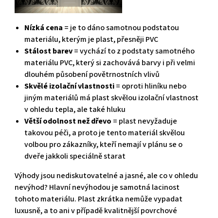
Nízká cena
= je to dáno samotnou podstatou
materiálu, kterým je plast, přesněji PVC
Stálost barev
= vychází to z podstaty samotného
materiálu PVC, který si zachovává barvy i při velmi
dlouhém působení povětrnostních vlivů
Skvělé izolační vlastnosti
= oproti hliníku nebo
jiným materiálů má plast skvělou izolační vlastnost
v ohledu tepla, ale také hluku
Větší odolnost než dřevo
= plast nevyžaduje
takovou péči, a proto je tento materiál skvělou
volbou pro zákazníky, kteří nemají v plánu se o
dveře jakkoli speciálně starat
Výhody jsou nediskutovatelné a jasné, ale co v ohledu
nevýhod? Hlavní nevýhodou je samotná lacinost
tohoto materiálu. Plast zkrátka nemůže vypadat
luxusně, a to ani v případě kvalitnější povrchové