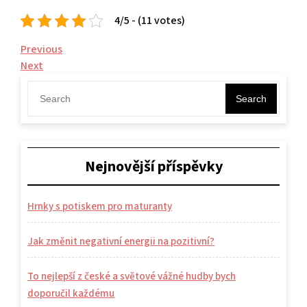
4/5 - (11 votes)
Navigace
Previous
Previous
Post
Next
Next
pro
Post
příspěvek
Search
Nejnovější příspěvky
Hrnky s potiskem pro maturanty
Jak změnit negativní energii na pozitivní?
To nejlepší z české a světové vážné hudby bych
doporučil každému