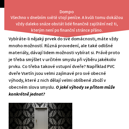
Skip
to
Dompo
content
Všechno v dnešním světě stojí peníze. A kvůli tomu dokážou
Menu
vždy daleko snáze obstát lidé finančně zajištění než ti,
Když dveře z plastu, tak jedině z PVC
kterým není po finanční stránce přáno.
Vybíráte-li nějaký prvek do své domácnosti, máte vždy
mnoho možností. Různá provedení, ale také odlišné
materiály, dávají lidem možnosti vybírat si. Právě proto
je třeba smýšlet v určitém smyslu při výběru jakékoliv
prvku. Co třeba takové vstupní dveře? Například
PVC
dveře Vsetín
jsou velmi zajímavé pro své obecné
výhody, které z nich dělají velmi oblíbené zboží v
obecném slova smyslu.
O jaké výhody se přitom může
konkrétně jednat?