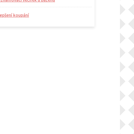
eznamovací večírek u bazénu
epšení koupání