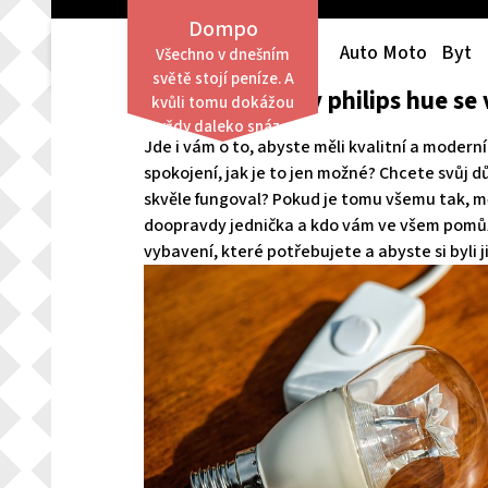
Skip
Dompo
to
Auto Moto
Byt
Všechno v dnešním
content
světě stojí peníze. A
Kvalitní žárovky philips hue se
kvůli tomu dokážou
vždy daleko snáze
Jde i vám o to, abyste měli kvalitní a modern
obstát lidé finančně
spokojení, jak je to jen možné? Chcete svůj 
zajištění než ti,
skvěle fungoval? Pokud je tomu všemu tak, mě
kterým není po
finanční stránce
doopravdy jednička a kdo vám ve všem pomůže,
přáno.
vybavení, které potřebujete a abyste si byli 