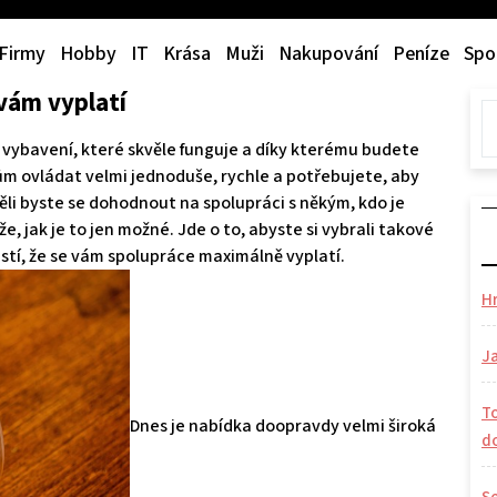
Firmy
Hobby
IT
Krása
Muži
Nakupování
Peníze
Spo
 vám vyplatí
í vybavení, které skvěle funguje a díky kterému budete
dům ovládat velmi jednoduše, rychle a potřebujete, aby
li byste se dohodnout na spolupráci s někým, kdo je
 jak je to jen možné. Jde o to, abyste si vybrali takové
jistí, že se vám spolupráce maximálně vyplatí.
H
Ja
To
Dnes je nabídka doopravdy velmi široká
d