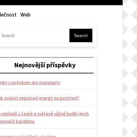
lečnost
Web
Search
Nejnovější příspěvky
rnky s potiskem pro maturanty
k změnit negativní energii na pozitivní?
 nejlepší z české a světové vážné hudby bych
oporučil každému