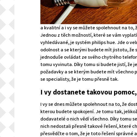
a kvalitní a i vy se můžete spolehnout na to,
Jednou z těch možností, které se vám vyplat
vyhledávané, je systém
philips hue
. Jde o ve
odolnost a se kterými budete mít jistotu, že
jednoduše ovládat ze svého chytrého telefonu.
tomu vyvinuta. Díky tomu si budete jistí, že j
požadavky a se kterým budete mít všechno p
se specialisty, že je tomu přesně tak.
I vy dostanete takovou pomoc, 
I vy se dnes můžete spolehnout na to, že dos
kterou budete spokojení. Je tomu tak, jeliko
dodavatelé o nich vědí všechno. Díky tomu se
nich nedostali přesně takové řešení, které ch
přesvědčte o tom, že je toto řešení správné 