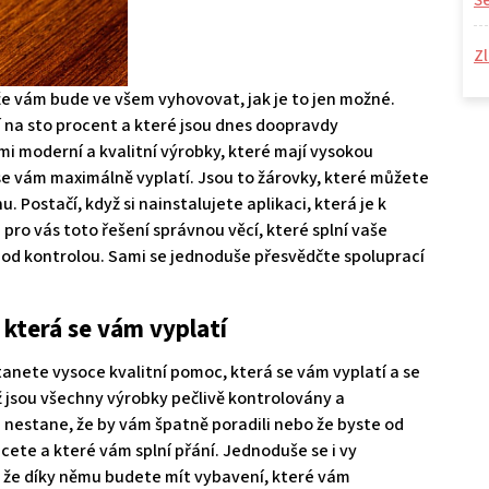
S
Zl
 že vám bude ve všem vyhovovat, jak je to jen možné.
í na sto procent a které jsou dnes doopravdy
lmi moderní a kvalitní výrobky, které mají vysokou
 se vám maximálně vyplatí. Jsou to žárovky, které můžete
 Postačí, když si nainstalujete aplikaci, která je k
e pro vás toto řešení správnou věcí, které splní vaše
od kontrolou. Sami se jednoduše přesvědčte spoluprací
která se vám vyplatí
tanete vysoce kvalitní pomoc, která se vám vyplatí a se
ž jsou všechny výrobky pečlivě kontrolovány a
 nestane, že by vám špatně poradili nebo že byste od
cete a které vám splní přání. Jednoduše se i vy
a že díky němu budete mít vybavení, které vám