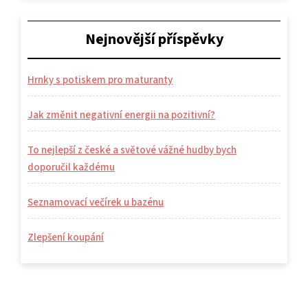
Nejnovější příspěvky
Hrnky s potiskem pro maturanty
Jak změnit negativní energii na pozitivní?
To nejlepší z české a světové vážné hudby bych
doporučil každému
Seznamovací večírek u bazénu
Zlepšení koupání