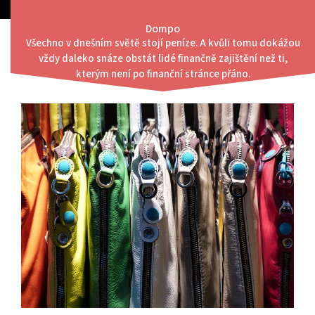
Skip
to
Dompo
content
Všechno v dnešním světě stojí peníze. A kvůli tomu dokážou
Menu
vždy daleko snáze obstát lidé finančně zajištění než ti,
Skvělá možnost
kterým není po finanční stránce přáno.