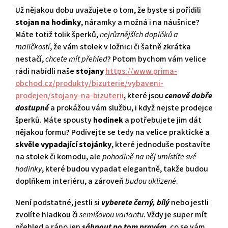
Už nějakou dobu uvažujete o tom, že byste si pořídili
stojan na hodinky
, náramky a možná i na náušnice?
Máte totiž tolik šperků,
nejrůznějších doplňků a
maličkostí
, že vám stolek v ložnici či šatně zkrátka
nestačí,
chcete mít přehled
? Potom bychom vám velice
rádi nabídli naše
stojany
https://www.prima-
obchod.cz/produkty/bizuterie/vybaveni-
prodejen/stojany-na-bizuterii
, které jsou
cenově dobře
dostupné
a prokážou vám službu, i když nejste prodejce
šperků. Máte spousty
hodinek
a potřebujete jim dát
nějakou formu? Podívejte se tedy na velice praktické a
skvěle vypadající stojánky
, které jednoduše postavíte
na stolek či komodu, ale
pohodlně na něj umístíte své
hodinky
, které budou vypadat elegantně, takže budou
doplňkem interiéru, a zároveň
budou uklizené
.
Není podstatné, jestli si
vyberete černý, bílý
nebo jestli
zvolíte hladkou či
semišovou variantu
. Vždy je super mít
přehled a ráno jen
sáhnout po tom pravém
, co se vám