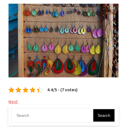
4.4/5 - (7 votes)
Navigace
Next
Next
Post
pro
Search
příspěvek