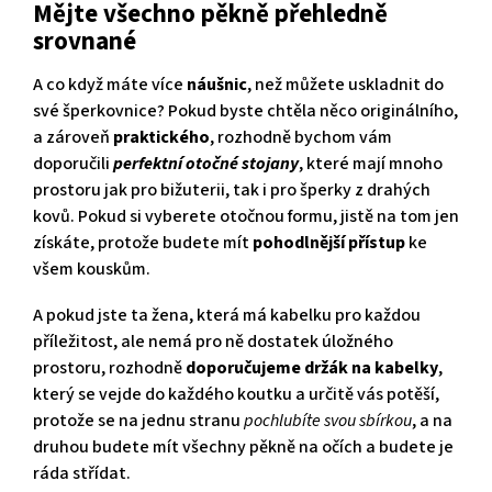
Mějte všechno pěkně přehledně
srovnané
A co když máte více
náušnic
, než můžete uskladnit do
své šperkovnice? Pokud byste chtěla něco originálního,
a zároveň
praktického
, rozhodně bychom vám
doporučili
perfektní otočné stojany
, které mají mnoho
prostoru jak pro bižuterii, tak i pro šperky z drahých
kovů. Pokud si vyberete otočnou formu, jistě na tom jen
získáte, protože budete mít
pohodlnější přístup
ke
všem kouskům.
A pokud jste ta žena, která má kabelku pro každou
příležitost, ale nemá pro ně dostatek úložného
prostoru, rozhodně
doporučujeme držák na kabelky
,
který se vejde do každého koutku a určitě vás potěší,
protože se na jednu stranu
pochlubíte svou sbírkou
, a na
druhou budete mít všechny pěkně na očích a budete je
ráda střídat.