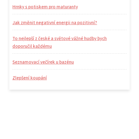
Hrnky s potiskem pro maturanty
Jak změnit negativní energii na pozitivní?
To nejlepší z české a světové vážné hudby bych
doporučil každému
Seznamovací večírek u bazénu
Zlepšení koupání