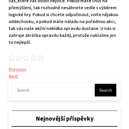
vás, které vás osloví nejvíce. Pokud máte chuť na
přemýšlení, tak rozhodně nesáhnete vedle s výběrem
logické hry. Pokud si chcete odpočinout, volte nějakou
oddechovku, a pokud máte náladu na pořádnou akci,
tak vás naše akční nabídka opravdu dostane. U nás si
zahraje zkrátka opravdu každý, protože nabízíme jen
to nejlepší.
Navigace
Previous
Previous
Post
Next
Next
pro
Post
příspěvek
Search
Nejnovější příspěvky