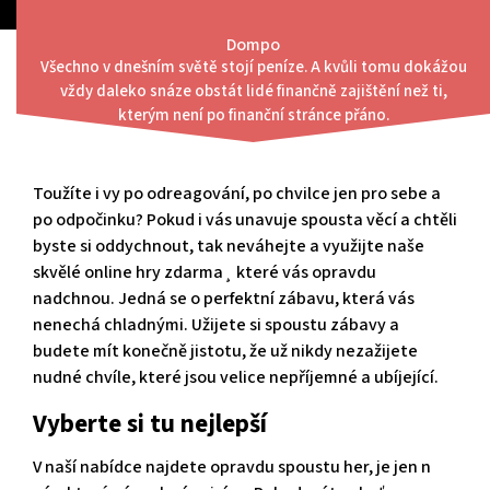
Skip
to
Dompo
content
Všechno v dnešním světě stojí peníze. A kvůli tomu dokážou
Menu
vždy daleko snáze obstát lidé finančně zajištění než ti,
Náramná zábava
kterým není po finanční stránce přáno.
Toužíte i vy po odreagování, po chvilce jen pro sebe a
po odpočinku? Pokud i vás unavuje spousta věcí a chtěli
byste si oddychnout, tak neváhejte a využijte naše
skvělé
online hry zdarma
¸ které vás opravdu
nadchnou. Jedná se o perfektní zábavu, která vás
nenechá chladnými. Užijete si spoustu zábavy a
budete mít konečně jistotu, že už nikdy nezažijete
nudné chvíle, které jsou velice nepříjemné a ubíjející.
Vyberte si tu nejlepší
V naší nabídce najdete opravdu spoustu her, je jen n