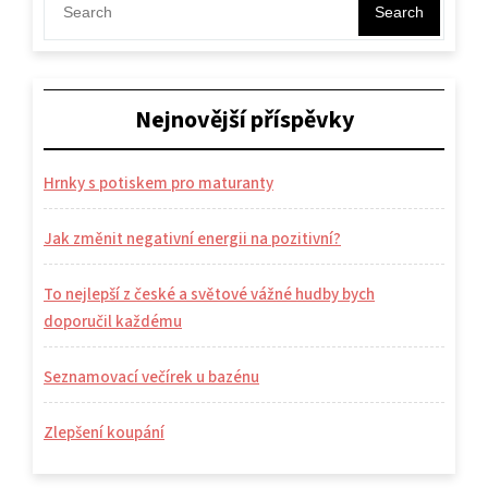
příspěvek
Search
Nejnovější příspěvky
Hrnky s potiskem pro maturanty
Jak změnit negativní energii na pozitivní?
To nejlepší z české a světové vážné hudby bych
doporučil každému
Seznamovací večírek u bazénu
Zlepšení koupání