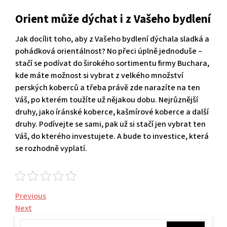
Orient může dýchat i z Vašeho bydlení
Jak docílit toho, aby z Vašeho bydlení dýchala sladká a
pohádková orientálnost? No přeci úplně jednoduše –
stačí se podívat do širokého sortimentu firmy Buchara,
kde máte možnost si vybrat z velkého množství
perských koberců a třeba právě zde narazíte na ten
Váš, po kterém toužíte už nějakou dobu. Nejrůznější
druhy, jako íránské koberce, kašmírové koberce a další
druhy. Podívejte se sami, pak už si stačí jen vybrat ten
Váš, do kterého investujete. A bude to investice, která
se rozhodně vyplatí.
Navigace
Previous
Previous
Post
Next
Next
pro
Post