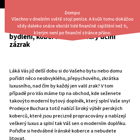
Skip
to
Dompo
content
Všechno v dnešním světě stojí peníze. A kvůli tomu dokážou
Menu
vždy daleko snáze obstát lidé finančně zajištění než ti,
Už se nemusíte bát o vzhled Vašeho
kterým není po finanční stránce přáno.
bydlení, koberce od Buchary učiní
zázrak
Láká Vás již delší dobu si do Vašeho bytu nebo domu
pořídit něco neobvyklého, přepychového, zkrátka
luxusního, nad čím by každý jen valil zrak? V tom
případě pro Vás máme tip na obchod, kde seženete
takovýto moderní bytový doplněk, který splní Vaše sny!
Prodejce Buchara totiž nabízí široký výběr perských
koberců, které jsou precizně propracovány a nabízejí
veškerý luxus a splní tak Váš sen o moderním doplňku.
Pořiďte si hedvábné
íránské koberce
a nebudete
litovat.