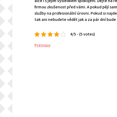
alce i s jejím výsledkem spokojeni. Dejte na re
firmou zkušenost před vámi. A pokud pějí samo
služby na profesionální úrovni. Pokud si najd
tak ani nebudete vědět jak a za pár dní bude
4/5 - (5 votes)
Navigace
Previous
Previous
Post
pro
příspěvek