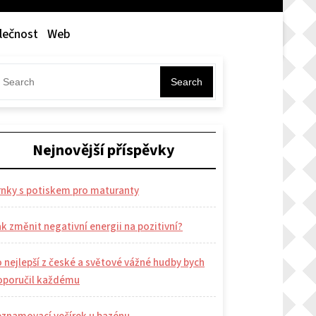
lečnost
Web
Search
Nejnovější příspěvky
rnky s potiskem pro maturanty
k změnit negativní energii na pozitivní?
 nejlepší z české a světové vážné hudby bych
oporučil každému