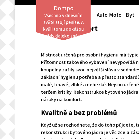
Skip
Dompo
to
Auto Moto
Byt
Všechno v dnešním
content
světě stojí peníze. A
Prostor a komfort
kvůli tomu dokážou
vždy daleko snáze
obstát lidé finančně
zajištění než ti,
Místnost určená pro osobní hygienu má typic
kterým není po
Přítomnost takového vybavení nevypovídá nic
finanční stránce
koupelny zažily svou největší slávu v sedmdes
přáno.
základní hygienu potřeba a přesto standard
malé, tmavé, vlhké a nehezké. Nejsou určené 
terčem kritiky.
Rekonstrukce bytového jádra
nároky na komfort.
Kvalitně a bez problémů
Když už se rozhodnete, že do toho půjdete, tak
rekonstrukci bytového jádra je věc zcela zás