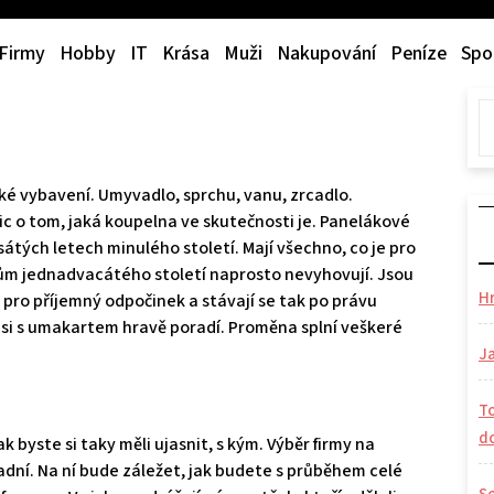
Firmy
Hobby
IT
Krása
Muži
Nakupování
Peníze
Spo
ké vybavení. Umyvadlo, sprchu, vanu, zrcadlo.
 o tom, jaká koupelna ve skutečnosti je. Panelákové
átých letech minulého století. Mají všechno, co je pro
ům jednadvacátého století naprosto nevyhovují. Jsou
H
pro příjemný odpočinek a stávají se tak po právu
si s umakartem hravě poradí. Proměna splní veškeré
Ja
To
d
 byste si taky měli ujasnit, s kým. Výběr firmy na
adní. Na ní bude záležet, jak budete s průběhem celé