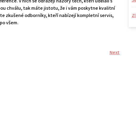
S
ference. V nich se odrážejí názory těch, kteří udělali s
u chválu, tak máte jistotu, že i vám poskytne kvalitní
ete zkušené odborníky, kteří nabízejí kompletní servis,
Zl
 po všem.
Next
Next
Post