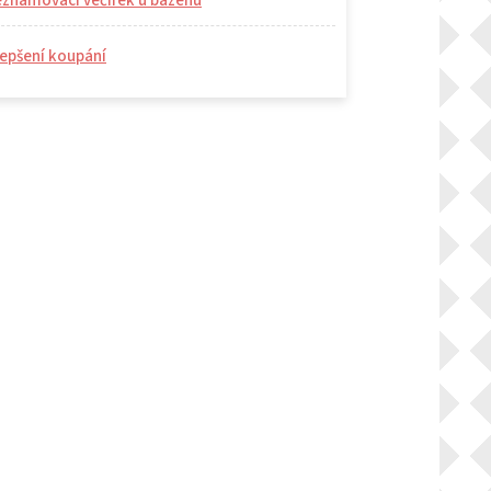
eznamovací večírek u bazénu
epšení koupání