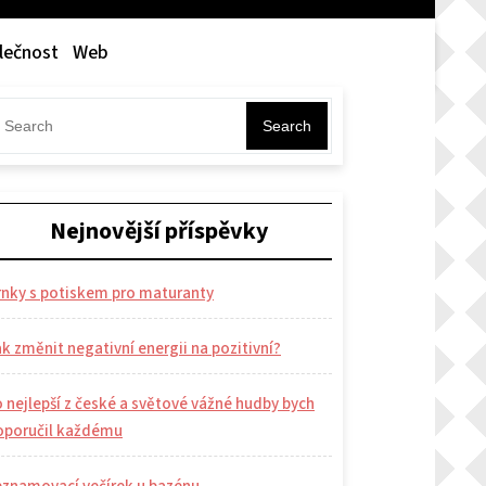
lečnost
Web
Search
Nejnovější příspěvky
rnky s potiskem pro maturanty
k změnit negativní energii na pozitivní?
 nejlepší z české a světové vážné hudby bych
oporučil každému