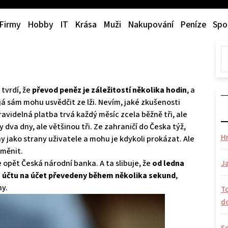
Firmy
Hobby
IT
Krása
Muži
Nakupování
Peníze
Spo
tvrdí, že
převod peněz je záležitostí několika hodin
, a
já sám mohu usvědčit ze lži. Nevím, jaké zkušenosti
ravidelná platba trvá každý měsíc zcela běžně tři, ale
 dva dny, ale většinou tři. Ze zahraničí do Česka týž,
H
y jako strany uživatele a mohu je kdykoli prokázat. Ale
změnit.
 opět Česká národní banka. A ta slibuje, že
od ledna
Ja
 z účtu na účet převedeny během několika sekund
,
ny.
To
d