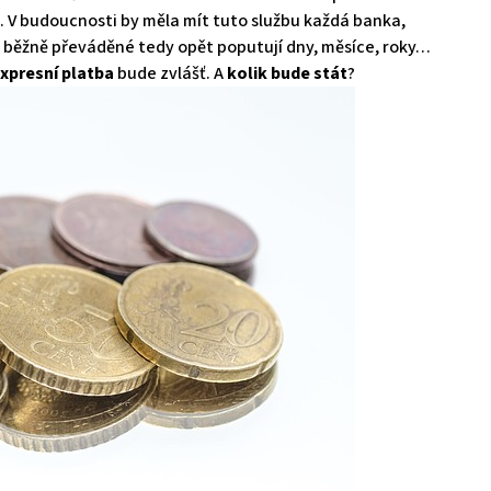
. V budoucnosti by měla mít tuto službu každá banka,
e běžně převáděné tedy opět poputují dny, měsíce, roky…
xpresní platba
bude zvlášť. A
kolik bude stát
?