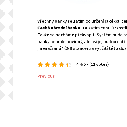
Všechny banky se zatím od určení jakékoli cen
Česká národní banka
. Ta zatím cenu úzkostli
Takže se necháme překvapit. Systém bude spu
banky nebude povinný, ale asi jej budou chtít
„nenažraná“ ČNB stanoví za využití této slu
4.4/5 - (12 votes)
Navigace
Previous
Previous
Post
pro
příspěvek