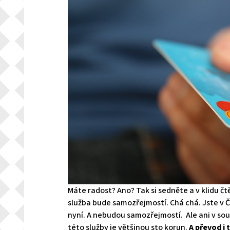
Máte radost? Ano? Tak si sedněte a v klidu čt
služba bude samozřejmostí. Chá chá. Jste v Č
nyní. A nebudou samozřejmostí. Ale ani v sou
této služby je většinou sto korun.
A převod i 