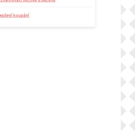
eznamovací večírek u bazénu
epšení koupání