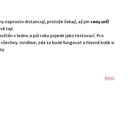
y naprosto distancují, protože čekají, až jim
ceny určí
vě tají.
štěn v lednu a půl roku pojede jako testovací. Pro
 všechny. Uvidíme, zda to bude fungovat a hlavně kolik si
žby.
Next
Next
Post
Air Conditioning Services WordPress Theme