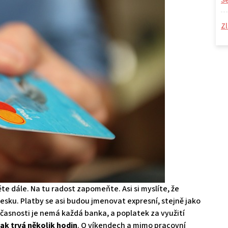
S
Zl
ěte dále. Na tu radost zapomeňte. Asi si myslíte, že
esku. Platby se asi budou jmenovat expresní, stejně jako
časnosti je nemá každá banka, a poplatek za využití
tak trvá několik hodin
. O víkendech a mimo pracovní