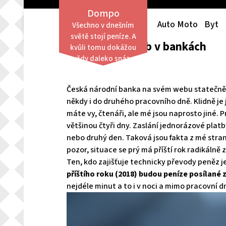
Skip
Dompo
to
Auto Moto
Byt
Všechno v dnešním
content
světě stojí peníze. A
Urychlení plateb v bankách
kvůli tomu dokážou
vždy daleko snáze
obstát lidé finančně
zajištění než ti,
Česká národní banka na svém webu statečně 
kterým není po
někdy i do druhého pracovního dně. Klidně je 
finanční stránce
máte vy, čtenáři, ale mé jsou naprosto jiné. P
přáno.
většinou čtyři dny. Zaslání jednorázové platby
nebo druhý den. Taková jsou fakta z mé stran
pozor, situace se prý má příští rok radikálně 
Ten, kdo zajišťuje technicky převody peněz je
příštího roku (2018) budou peníze posílané
nejdéle minut a to i v noci a mimo pracovní d