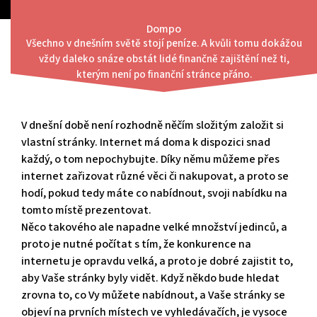
Skip
to
Dompo
content
Všechno v dnešním světě stojí peníze. A kvůli tomu dokážou
Menu
vždy daleko snáze obstát lidé finančně zajištění než ti,
Vsaďte na ty správné služby
kterým není po finanční stránce přáno.
V dnešní době není rozhodně něčím složitým založit si
vlastní stránky. Internet má doma k dispozici snad
každý, o tom nepochybujte. Díky němu můžeme přes
internet zařizovat různé věci či nakupovat, a proto se
hodí, pokud tedy máte co nabídnout, svoji nabídku na
tomto místě prezentovat.
Něco takového ale napadne velké množství jedinců, a
proto je nutné počítat s tím, že konkurence na
internetu je opravdu velká, a proto je dobré zajistit to,
aby Vaše stránky byly vidět. Když někdo bude hledat
zrovna to, co Vy můžete nabídnout, a Vaše stránky se
objeví na prvních místech ve vyhledávačích, je vysoce