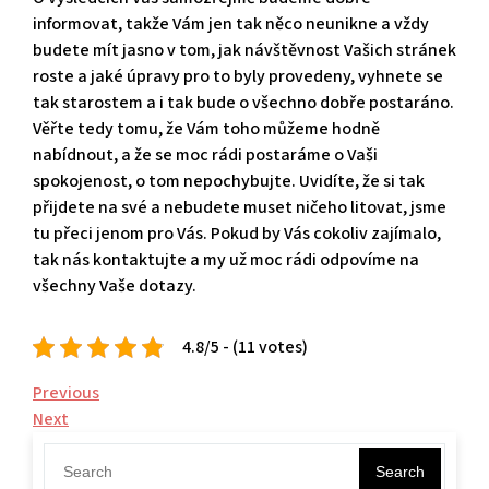
informovat, takže Vám jen tak něco neunikne a vždy
budete mít jasno v tom, jak návštěvnost Vašich stránek
roste a jaké úpravy pro to byly provedeny, vyhnete se
tak starostem a i tak bude o všechno dobře postaráno.
Věřte tedy tomu, že Vám toho můžeme hodně
nabídnout, a že se moc rádi postaráme o Vaši
spokojenost, o tom nepochybujte. Uvidíte, že si tak
přijdete na své a nebudete muset ničeho litovat, jsme
tu přeci jenom pro Vás. Pokud by Vás cokoliv zajímalo,
tak nás kontaktujte a my už moc rádi odpovíme na
všechny Vaše dotazy.
4.8/5 - (11 votes)
Navigace
Previous
Previous
Post
Next
Next
pro
Post
příspěvek
Search