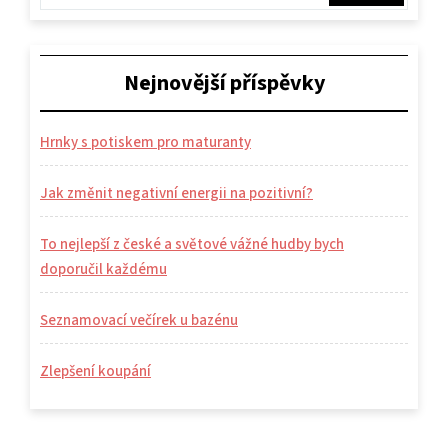
Nejnovější příspěvky
Hrnky s potiskem pro maturanty
Jak změnit negativní energii na pozitivní?
To nejlepší z české a světové vážné hudby bych
doporučil každému
Seznamovací večírek u bazénu
Zlepšení koupání