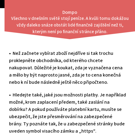
Skip
to
Dompo
content
Všechno v dnešním světě stojí peníze. A kvůli tomu dokážou
Menu
vždy daleko snáze obstát lidé finančně zajištění než ti,
Zákonné věci jsou základem
kterým není po finanční stránce přáno.
• Než začnete vybírat zboží nejdříve si tak trochu
proklepněte obchodníka, od kterého chcete
nakupovat. Důležité je koukat, zda je vyznačena cena
a mělo by být naprosto jasné, zda je to cena konečná
nebo k ní bude následně ještě něco připočteno.
• Hledejte také, jaké jsou možnosti platby. Je například
možné, krom zaplacení předem, také zaslání na
dobírku? A pokud používáte platební kartu, musíte se
ubezpečit, že jste přesměrování na zabezpečené
brány. Ty poznáte tak, že u zabezpečené stránky bude
uveden symbol visacího zámku a „https“.