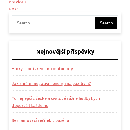
Navigace
Previous
Previous
Post
Next
Next
pro
Post
příspěvek
Search
Nejnovější příspěvky
Hrnky s potiskem pro maturanty
Jak změnit negativní energii na pozitivní?
To nejlepší z české a světové vážné hudby bych
doporučil každému
Seznamovací večírek u bazénu