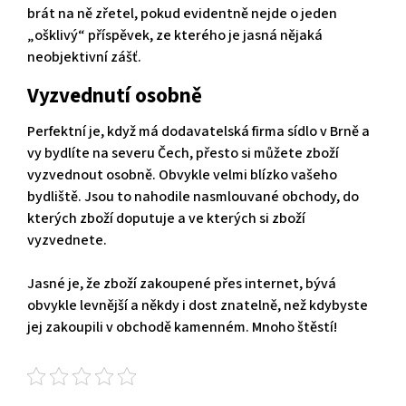
brát na ně zřetel, pokud evidentně nejde o jeden
„ošklivý“ příspěvek, ze kterého je jasná nějaká
neobjektivní zášť.
Vyzvednutí osobně
Perfektní je, když má dodavatelská firma sídlo v Brně a
vy bydlíte na severu Čech, přesto si můžete zboží
vyzvednout osobně. Obvykle velmi blízko vašeho
bydliště. Jsou to nahodile nasmlouvané obchody, do
kterých zboží doputuje a ve kterých si zboží
vyzvednete.
Jasné je, že zboží zakoupené přes internet, bývá
obvykle levnější a někdy i dost znatelně, než kdybyste
jej zakoupili v obchodě kamenném. Mnoho štěstí!