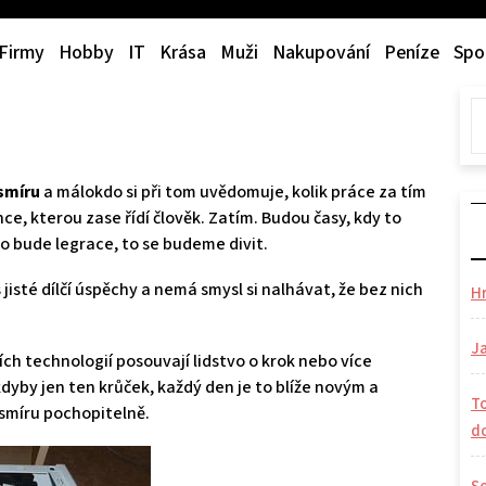
Firmy
Hobby
IT
Krása
Muži
Nakupování
Peníze
Spo
smíru
a málokdo si při tom uvědomuje, kolik práce za tím
ence, kterou zase řídí člověk. Zatím. Budou časy, kdy to
o bude legrace, to se budeme divit.
isté dílčí úspěchy a nemá smysl si nalhávat, že bez nich
H
Ja
ch technologií posouvají lidstvo o krok nebo více
kdyby jen ten krůček, každý den je to blíže novým a
To
esmíru pochopitelně.
d