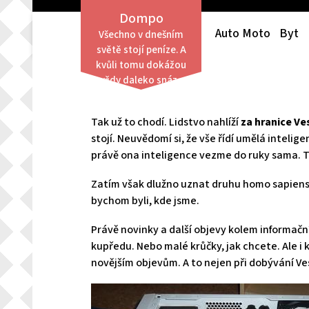
Skip
Dompo
to
Auto Moto
Byt
Všechno v dnešním
content
světě stojí peníze. A
Novinky v IT
kvůli tomu dokážou
vždy daleko snáze
obstát lidé finančně
zajištění než ti,
Tak už to chodí. Lidstvo nahlíží
za hranice Ve
kterým není po
stojí. Neuvědomí si, že vše řídí umělá intelig
finanční stránce
právě ona inteligence vezme do ruky sama. T
přáno.
Zatím však dlužno uznat druhu homo sapiens j
bychom byli, kde jsme.
Právě novinky a další objevy kolem informační
kupředu. Nebo malé krůčky, jak chcete. Ale i 
novějším objevům. A to nejen při dobývání V