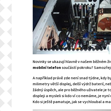
Novinky se ukazují hlavně v našem běžném ži
mobilní telefon
součástí pokroku? Samozřejm
A například právě zde není snad týdne, kdy by
milimetry větší displej, delší výdrž baterií, n
žádný úspěch, ale pro běžného uživatele je to
displeji a mysleli si kdo ví co nemáme, je nyn
Kdo si ještě pamatuje, jak se vychloubal a 