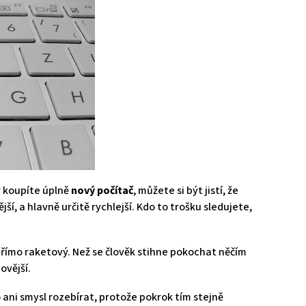
r koupíte úplně
nový počítač
, můžete si být jistí, že
jší, a hlavně určitě rychlejší. Kdo to trošku sledujete,
přímo raketový. Než se člověk stihne pokochat něčím
novější.
o ani smysl rozebírat, protože pokrok tím stejně