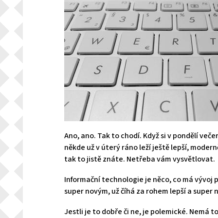
Ano, ano. Tak to chodí. Když si v pondělí veče
někde už v úterý ráno leží ještě lepší, moderně
tak to jistě znáte. Netřeba vám vysvětlovat.
Informační technologie je něco, co má vývoj 
super novým, už číhá za rohem lepší a super 
Jestli je to dobře či ne, je polemické. Nemá t