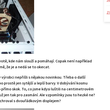
S
Zl
votě, kde nám slouží a pomáhají. Copak není například
ě, že je a nedá se to okecat.
 výrobci nepřišli s nějakou novinkou. Třeba o další
ebo prostě jen sytější a lepší barvy. V dobývání kosmu
 přímo skok. To, co jsme kdysi luštili na centimetrovém
í už jen tak pro zasmání. Ale vzpomínky jsou to hezké ne?
machroval s dvouřádkovým displejem?