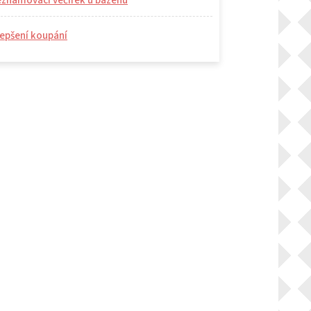
eznamovací večírek u bazénu
epšení koupání