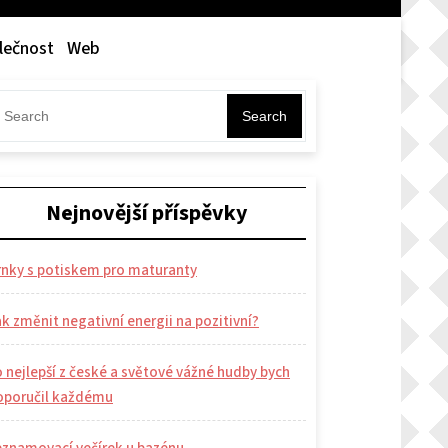
lečnost
Web
Search
Nejnovější příspěvky
rnky s potiskem pro maturanty
k změnit negativní energii na pozitivní?
 nejlepší z české a světové vážné hudby bych
oporučil každému