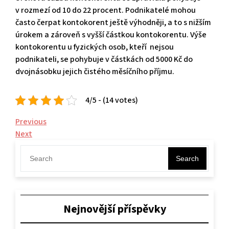
v rozmezí od 10 do 22 procent. Podnikatelé mohou
často čerpat kontokorent ještě výhodněji, a to s nižším
úrokem a zároveň s vyšší částkou kontokorentu. Výše
kontokorentu u fyzických osob, kteří nejsou
podnikateli, se pohybuje v částkách od 5000 Kč do
dvojnásobku jejich čistého měsíčního příjmu.
4/5 - (14 votes)
Navigace
Previous
Previous
Post
Next
Next
pro
Post
příspěvek
Search
Nejnovější příspěvky