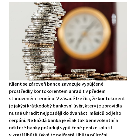
Klient se zároveň bance zavazuje vypůjčené
prostředky kontokorentem uhradit v předem
stanoveném termínu. V zásadě lze říci, že kontokorent
je jakýsi krátkodobý bankovní úvěr, který je zpravidla
nutné uhradit nejpozději do dvanácti měsíců od jeho
čerpání. Ne každá banka je však tak benevolentní a
některé banky požadují vypůjčené peníze splatit
v kratší lhůtě. Bývá to nejčastěji lhůta půlroční.