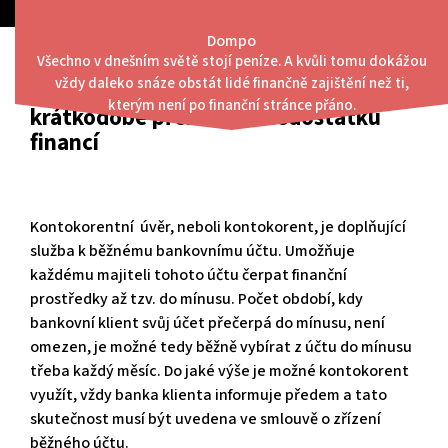
Skip
to
Dompo
content
Všechno v dnešním světě stojí peníze. A kvůli tomu dokážou
Menu
vždy daleko snáze obstát lidé finančně zajištění než ti,
Kontokorent využíváme na
kterým není po finanční stránce přáno.
krátkodobé překlenutí nedostatku
financí
Kontokorentní úvěr, neboli kontokorent, je doplňující
služba k běžnému bankovnímu účtu. Umožňuje
každému majiteli tohoto účtu čerpat finanční
prostředky až tzv. do mínusu. Počet období, kdy
bankovní klient svůj účet přečerpá do mínusu, není
omezen, je možné tedy běžně vybírat z účtu do mínusu
třeba každý měsíc. Do jaké výše je možné kontokorent
využít, vždy banka klienta informuje předem a tato
skutečnost musí být uvedena ve smlouvě o zřízení
běžného účtu.