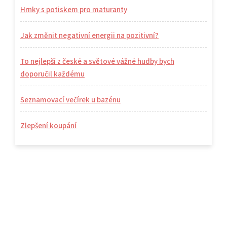
Hrnky s potiskem pro maturanty
Jak změnit negativní energii na pozitivní?
To nejlepší z české a světové vážné hudby bych
doporučil každému
Seznamovací večírek u bazénu
Zlepšení koupání