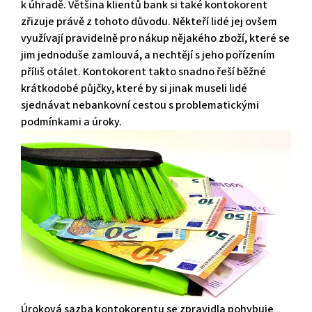
k úhradě. Většina klientů bank si také kontokorent
zřizuje právě z tohoto důvodu. Někteří lidé jej ovšem
využívají pravidelně pro nákup nějakého zboží, které se
jim jednoduše zamlouvá, a nechtějí s jeho pořízením
příliš otálet. Kontokorent takto snadno řeší běžné
krátkodobé půjčky, které by si jinak museli lidé
sjednávat nebankovní cestou s problematickými
podmínkami a úroky.
Úroková sazba kontokorentu se zpravidla pohybuje